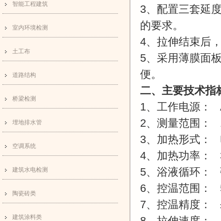
智能工程建筑
3
、配置三套延
的要求。
室内环境检测
4
、拉伸结束后
土工布
5
、采用薄膜面
便。
道路结构
二、主要技术指
桥梁检测
1、工作电源：
A
2
、测量范围：
1
埋地排水管
3
、加热形式：
空调系统
4
、加热功率：
3
5
、浴液循环：
建筑水电检测
6
、控温范围：
陶瓷砖类
7
、控温精度：
建筑涂料类
8
、拉伸速度：
1